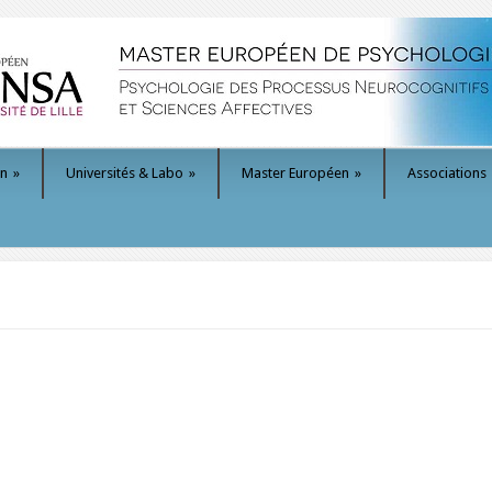
on
»
Universités & Labo
»
Master Européen
»
Associations